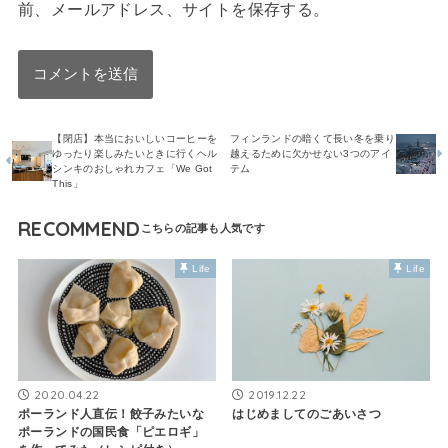
前、メールアドレス、サイトを保存する。
【閉店】本当においしいコーヒーを
フィンランドの暗くて長い冬を乗り
ゆったり楽しみたいときに行くヘル
越えるために欠かせない3つのアイ
シンキのおしゃれカフェ「We Got
テム
This」
RECOMMEND
Life
Life
2020.04.22
2019.12.22
ポーランド人直伝！餃子みたいな
はじめましてのごあいさつ
ポーランドの国民食「ピエロギ」