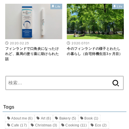
Life
Life
2020.02.23
2020.07.01
フィンランドで口角炎になったけ
今のフィンランドの様子とわたし
れど、薬局の塗り薬に助けられた
の暮らし（自宅待機生活3ヶ月目）
話
検
索:
Tags
About me
(6)
Art
(6)
Bakery
(5)
Book
(1)
Cafe
(17)
Christmas
(3)
Cooking
(11)
Eco
(2)