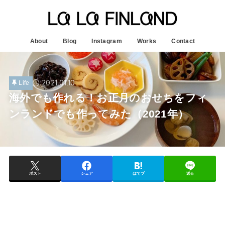
About
Blog
Instagram
Works
Contact
2021.01.10
Life
海外でも作れる！お正月のおせちをフィ
ンランドでも作ってみた（2021年）
ポスト
シェア
はてブ
送る