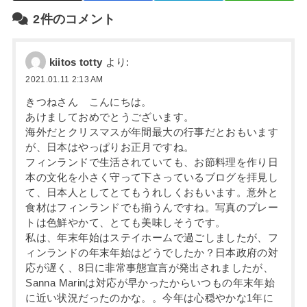
2件のコメント
kiitos totty
より:
2021.01.11 2:13 AM
きつねさん こんにちは。
あけましておめでとうございます。
海外だとクリスマスが年間最大の行事だとおもいます
が、日本はやっぱりお正月ですね。
フィンランドで生活されていても、お節料理を作り日
本の文化を小さく守って下さっているブログを拝見し
て、日本人としてとてもうれしくおもいます。意外と
食材はフィンランドでも揃うんですね。写真のプレー
トは色鮮やかて、とても美味しそうです。
私は、年末年始はステイホームで過ごしましたが、フ
ィンランドの年末年始はどうでしたか？日本政府の対
応が遅く、8日に非常事態宣言が発出されましたが、
Sanna Marinは対応が早かったからいつもの年末年始
に近い状況だったのかな。。今年は心穏やかな1年に