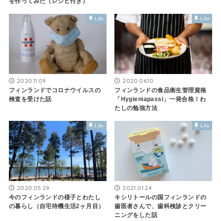
を作ってみた（レシピ付き）
Life
Life
2020.11.09
2020.06.10
フィンランドでコロナウイルスの
フィンランドの食品衛生管理資格
検査を受けた話
「Hygieniapassi」一発合格！わ
たしの勉強方法
Life
Life
2020.05.29
2021.01.24
今のフィンランドの様子とわたし
キシリトールの国フィンランドの
の暮らし（自宅待機生活2ヶ月目）
歯医者さんで、歯科検診とクリー
ニングをした話