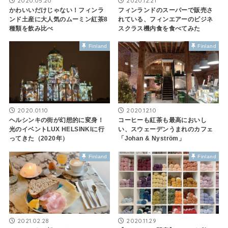
2020.05.20
2020.12.21
かわいいだけじゃない！フィンラ
フィンランドのスーパーで販売さ
ンド土産に大人気のムーミン紅茶8
れている、フィンエアーのビジネ
種類を飲み比べ
スクラス機内食を食べてみた
Finland
Finland
2020.01.10
2020.12.10
ヘルシンキの街が幻想的に変身！
コーヒーも紅茶も最高においし
光のイベントLUX HELSINKIに行
い、スウェーデンうまれのカフェ
ってきた（2020年）
「Johan & Nyström」
Finland
Finland
2021.02.28
2020.11.29