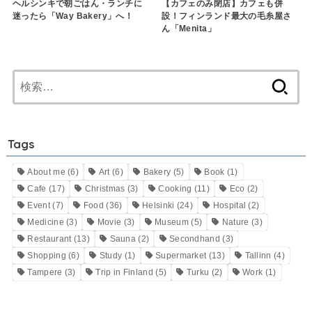
ヘルシンキで朝ごはん・ランチに
【カフェのみ閉店】カフェも併
迷ったら「Way Bakery」へ！
設！フィンランド最大の毛糸屋さ
ん「Menita」
検
索:
Tags
About me
(6)
Art
(6)
Bakery
(5)
Book
(1)
Cafe
(17)
Christmas
(3)
Cooking
(11)
Eco
(2)
Event
(7)
Food
(36)
Helsinki
(24)
Hospital
(2)
Medicine
(3)
Movie
(3)
Museum
(5)
Nature
(3)
Restaurant
(13)
Sauna
(2)
Secondhand
(3)
Shopping
(6)
Study
(1)
Supermarket
(13)
Tallinn
(4)
Tampere
(3)
Trip in Finland
(5)
Turku
(2)
Work
(1)