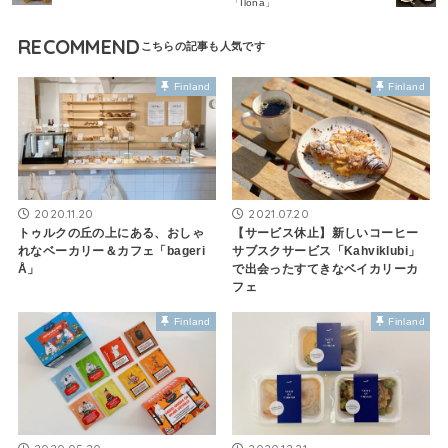
「Ilona」
RECOMMEND
Finland
Finland
2020.11.20
2021.07.20
トゥルクの丘の上にある、おしゃ
【サービス休止】新しいコーヒー
れなベーカリー＆カフェ「bageri
サブスクサービス「Kahviklubi」
Å」
で出会ったすてきなベイカリーカ
フェ
Finland
Finland