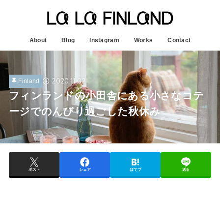
About
Blog
Instagram
Works
Contact
2020.11.02
Finland
フィンランドの小田舎にある小さなコテ
ージでのんびり過ごした秋休み
ポスト
シェア
はてブ
送る