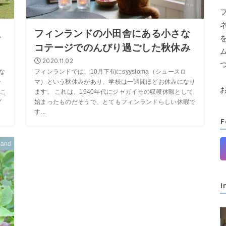
限
フィンランドの小田舎にある小さな
コテージでのんびり過ごした秋休み
2020.11.02
な
フィンランドでは、10月下旬にsyysloma（シュースロ
ラ
マ）という秋休みがあり、学校は一週間ほどお休みになり
こ
ます。 これは、1940年代にジャガイモの収穫休暇として
プ
始まったものだそうで、とてもフィンランドらしい休暇で
す...
F
land
I