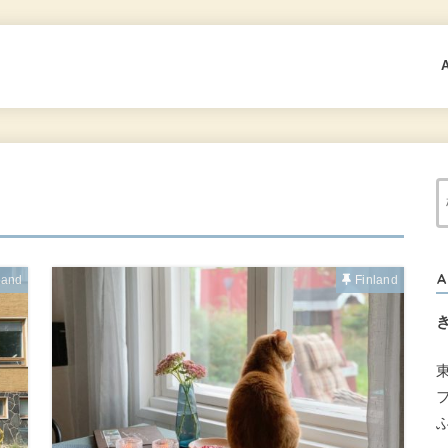
A
land
Finland