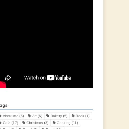
ags
About me
(6)
Art
(6)
Bakery
(5)
Book
(1)
Cafe
(17)
Christmas
(3)
Cooking
(11)