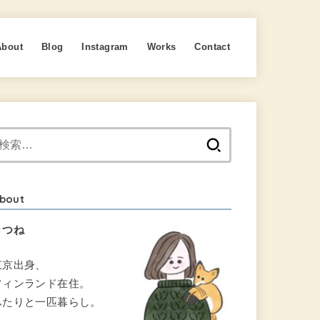
About
Blog
Instagram
Works
Contact
検
索:
bout
きつね
東京出身、
フィンランド在住。
ふたりと一匹暮らし。