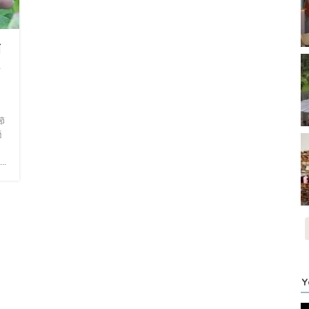
摘
つ
節
語
、
.
Y