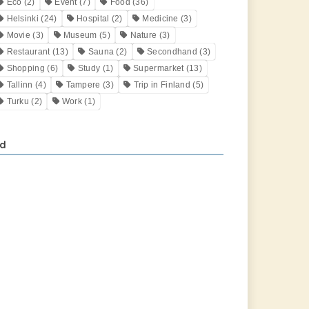
Eco
(2)
Event
(7)
Food
(36)
Helsinki
(24)
Hospital
(2)
Medicine
(3)
Movie
(3)
Museum
(5)
Nature
(3)
Restaurant
(13)
Sauna
(2)
Secondhand
(3)
Shopping
(6)
Study
(1)
Supermarket
(13)
Tallinn
(4)
Tampere
(3)
Trip in Finland
(5)
Turku
(2)
Work
(1)
d