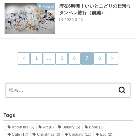
滞在6時間！いいとこどりの日帰り
Finland
タンペレ旅行（前編）
2020.01.16
＜
1
…
5
6
7
8
＞
検
索:
Tags
About me
(6)
Art
(6)
Bakery
(5)
Book
(1)
Cafe
(17)
Christmas
(3)
Cooking
(11)
Eco
(2)