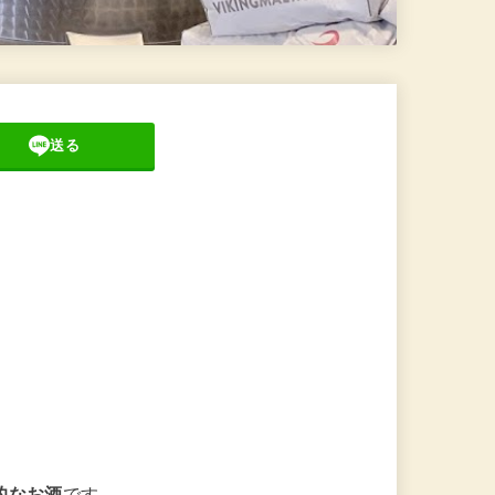
送る
的なお酒
です。