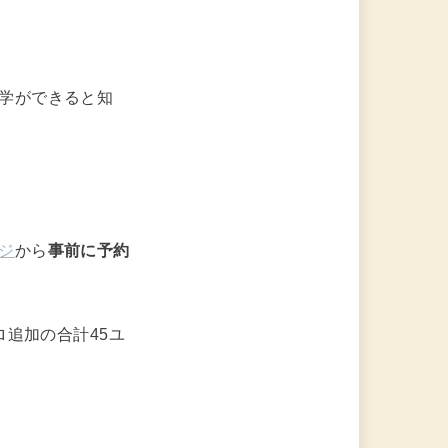
。
工場見学ができると知
ージ
から
事前に予約
ロ追加の合計45ユ